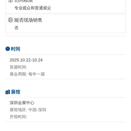
访问权限
农业科技展示平台，农业产业现代化推广平台、国际食品贸易
专业观众和普通观众
交易平台、餐饮及农业食品品牌推广平台。加强贸易往来，助
推深圳食品产业的发展；助推深圳成为国际优质、高端食品食
能否现场销售
材集散中心，吸引全球食品及农业龙头企业落户深圳，推动招
否
商引资；助推乡村振兴长久、可持续发展，助推深港澳食品和
餐饮产业与会展协同发展。
时间
2025.10.22-10.24
首届时间:
展会周期: 每年一届
展馆
深圳会展中心
展馆地区: 中国-深圳
开馆时间: