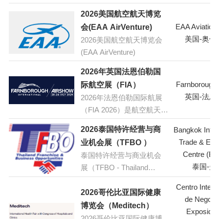
技创新，有力地推动食品
工业产业领域高质量发
2026美国航空航天博览
展，进一步加强我省食品
EAA Aviation
会(EAA AirVenture)
添加剂配料行业与食品工
美国-奥什
2026美国航空航天博览会
业领域的交流与合作，提
(EAA AirVenture)
升食品工业产业创新能力
2026年英国法恩伯勒国
和发展水平，全方位、多
Farnborough A
际航空展（FIA）
途径开发绿色天然、营养
英国-法恩
2026年法恩伯勒国际航展
健康的食品配料，为消费
（FIA 2026）是航空航天和
者提供放心、满意的健康
防务领域的顶级盛会，将
食品，不断满足人民美好
2026泰国特许经营与商
Bangkok Inter
于 2026 年 7 月 20 日至 24
生活需要。经研究由河南
Trade & Exhi
业机会展（TFBO ）
日在英国汉普郡法恩伯勒
省食品科学技术学会、华
Centre (BI
泰国特许经营与商业机会
机场的法恩伯勒国际展览
滔国际展览（北京）有限
泰国-曼
展（TFBO - Thailand
和会议中心举办。这场为
公司联合主办的华滔·2026
Franchise & Business
期五天的活动是全球航空
第二届郑州食品添加剂与
Centro Intern
Opportunity 2026）将于
2026哥伦比亚国际健康
航天、航空和防务行业的
配料博览会将于2026年5月
de Negoci
2026年7月23日至26日在泰
博览会（Meditech）
重要舞台，每两年举办一
28-30日在郑州·中原国际博
Exposicio
国曼谷的曼谷国际贸易展
2026哥伦比亚国际健康博