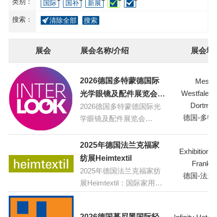
类别：
国际
国补
新展
搜索：
清除全部
搜索
展会
展会名称/介绍
展会地
2026德国多特蒙德国际
Messe
Westfalenh
光学眼镜及配件展览会
Dortmu
2026德国多特蒙德国际光
（INTERLOOK）
德国-多特
学眼镜及配件展览会
（INTERLOOK）
2025年德国法兰克福家
Exhibition C
纺展Heimtextil
Frankfur
2025年德国法兰克福家纺
德国-法兰
展Heimtextil：国际家用和
合同纺织品博览会
2026德国慕尼黑国际轻