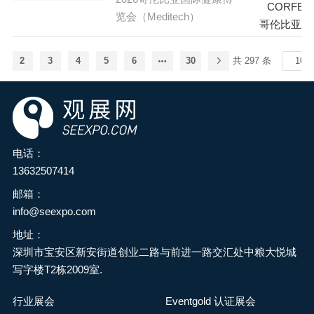
次，汇聚了来自全球的行
览中心举办！诚邀中国食
CORFER
览中心（BITEC）隆重举
览会（Meditech）
业领导者、创新者、供应
品添加剂产业领域同仁共
哥伦比亚-
行。作为东盟地区极具影
商和决策者。展会期间将
襄盛举！让我们携手奋
响力的国际特许经营和商
展示从先进的商用和军用
进，共同推动中国食品添
2
3
4
5
6
30
共 297 条
业机会贸易展，TFBO
飞机到革命性的航空系统
加剂和配料产业高质量发
2026将汇聚全球特许经营
等各类尖端产品和服务，
展。为参展企业提供一个
品牌、投资者和行业专
涵盖航空、航天、防务、
技术交流、展示和贸易洽
家，展示涵盖餐饮、零
可持续性、未来飞行技术
谈的平台。 华滔·第二届郑
售、教育、健康与保健等
以及航空航天行业人力等
州食品添加剂与配料博览
电话：
多个领域的特许经营机
主题。法恩伯勒航展以其
会（简称：FIE Asia郑州食
13632507414
会。展会期间还将举办投
悠久的航空历史和专业的
品添加剂展）是国内专业
资研讨会、行业专家讲座
组织而闻名，为参与者提
邮箱：
性极强、品质较高的食品
以及一对一商业配对活
供了建立联系、开拓业务
info@seexpo.com
添加剂与配料博览会之
动，助力参与者拓展商业
的绝佳机会，飞行表演和
一。将连通烘焙、餐饮、
地址：
网络并深入了解行业动
静态展示也是其亮点之
食品、饮品产业链上下
深圳市宝安区新安街道创业二路与前进一路交汇处中粮大悦城
态。预计吸引超过12000名
一。
游，迎合中国食品工业领
写字楼T2栋2009室.
专业观众和潜在投资者，
业高速增长、满足业界不
为东盟市场的企业和投资
同领域业务需求而打造的
行业展会
Eventgold 认证展会
者提供绝佳的交流合作平