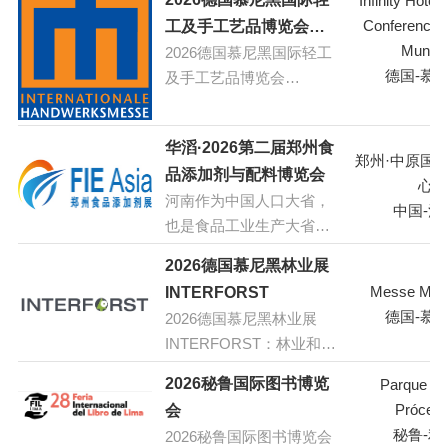
Infinity Hotel
Conference 
工及手工艺品博览会
Munic
2026德国慕尼黑国际轻工
（Internationale
德国-慕
及手工艺品博览会
Handwerksmesse）
（Internationale
Handwerksmesse）：您
华滔·2026第二届郑州食
的建筑、改造、翻新博览
郑州·中原国
品添加剂与配料博览会
会
心
河南作为中国人口大省，
中国-河
也是食品工业生产大省。
目前食品加工业的发展势
2026德国慕尼黑林业展
头也非常迅猛，随着居民
Messe Mün
INTERFORST
对食品添加剂的认可度提
德国-慕
2026德国慕尼黑林业展
高，以及健康保健意识逐
INTERFORST：林业和林
渐增强，天然绿色食品添
业技术国际重要贸易展览
加剂成为未来发展的主
2026秘鲁国际图书博览
Parque de
会，包括科学会议和特别
流。为加快河南省食品添
Prócere
会
展览
加剂和配料产业发展与科
秘鲁-利
2026秘鲁国际图书博览会