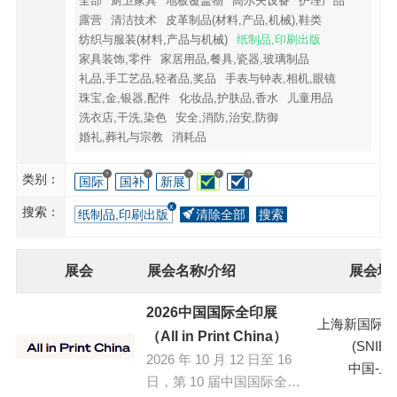
全部
厨卫家具
地板覆盖物
高尔夫设备
护理产品
露营
清洁技术
皮革制品(材料,产品,机械),鞋类
纺织与服装(材料,产品与机械)
纸制品,印刷出版
家具装饰,零件
家居用品,餐具,瓷器,玻璃制品
礼品,手工艺品,轻者品,奖品
手表与钟表,相机,眼镜
珠宝,金,银器,配件
化妆品,护肤品,香水
儿童用品
洗衣店,干洗,染色
安全,消防,治安,防御
婚礼,葬礼与宗教
消耗品
?
?
?
?
?
类别：
国际
国补
新展
搜索：
纸制品,印刷出版
清除全部
搜索
展会
展会名称/介绍
展会地
2026中国国际全印展
上海新国际博
（All in Print China）
(SNIEC
2026 年 10 月 12 日至 16
中国-上
日，第 10 届中国国际全印