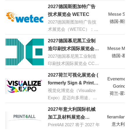
展将在上海新国际博览中
2027德国斯图加特广告
心举办，这是中国印刷行
Messe Stut
技术展览会 WETEC
业最具影响力的专业展览
德国-斯图
2027德国斯图加特广告技
会之一。展会将联合 1000
术展览会（WETEC）：标
余家展商，展示规模超 12
牌制作、数字印刷、灯光
万平方米，以八大主题、
2027德国慕尼黑工业制
广告和数字标牌国际贸易
十大展馆、三大亮点专区
Messe Mün
造印刷技术国际展览会
博览会
展示印刷行业最新技术和
德国-慕
2027德国慕尼黑工业制造
CCE International /
解决方案。展品范围涵盖
印刷技术国际展览会 CCE
InPrint Munich
印前、印刷、印后设备及
International / InPrint
相关材料。同期举办多场
2027荷兰可视化展览会 (
Munich：国际瓦楞纸板和
Evenement
论坛和技术交流活动，助
formerly Sign & Print
折叠纸箱工业展览会 / 国际
Gorinch
力企业拓展能力、洞察趋
视觉化博览会（Visualize
Expo)
工业制造过程中的印刷技
荷兰-霍林
势、抓住商机，推动印刷
Expo）是迈向多用途、面
术展览会
业向“绿色化、数字化、智
向未来的视觉传播方式的
2027年意大利国际机械
能化、融合化”发展，为全
重要一步。无论您是参与
fieramilano
加工及材料展览会
球印包企业提供交流与推
初步设计过程、制作过
意大利-
Print4All 2027 将于 2027 年
（Print4All）
广平台。
程，还是对最终产品的各