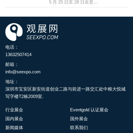
5 月 25 日至 28 日在意大
种应用感兴趣，展会都将
利米兰的 Fiera Milano 举
让您对机器、材料和方法
办，这是印刷和转化行业
有深入的了解。
的重要展会，由意大利图
形、转化和纸业机械制造
商协会（Acimga）和意大
利图形工业供应商协会
电话：
（ARGI）主办，得到意大
13632507414
利贸易署（ICE）和 Fiera
邮箱：
Milano 支持。展会聚焦行
info@seexpo.com
业最新技术和发展趋势，
地址：
覆盖印刷、转化、包装、
深圳市宝安区新安街道创业二路与前进一路交汇处中粮大悦城
通讯和工业印刷等领域，
写字楼T2栋2009室.
展示各类印刷设备、软件
解决方案、印刷工艺等，
行业展会
Eventgold 认证展会
为行业专业人士提供交流
国内展会
国外展会
合作的平台，促进技术创
新闻媒体
联系我们
新和商业合作。