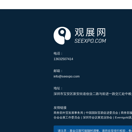
电话：
13632507414
邮箱：
info@seexpo.com
地址：
深圳市宝安区新安街道创业二路与前进一路交汇处中粮大悦
友情链接
商务部外贸发展事务局
|
中国国际贸易促进委员会
|
商务部
合会会展工作委员会
|
深圳市会议展览业协会
|
Eventgol
请注意：展会日期可能随时调整。请您在安排行程前，务