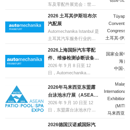
区运输和物流行业的顶级
车及零配件展览会：世界
地。展会期间，将展示从
盛会，LASTBIL汇聚了全球
领先的汽车服务业贸易展
酒店、度假村、水上乐园
2026 土耳其伊斯坦布尔
重型车辆制造商、运输公
Tüyap Fa
览会
到户外生活领域的最新、
司、物流服务提供商及行
Convention
汽配展
最优质的产品和服务。此
业专业人士。展会不仅是
Congress C
Automechanika Istanbul 是
外，展会还将举办各种会
重型车辆、配件和服务的
土耳其-伊斯
土耳其汽车服务行业的领
议和论坛，为与会者提供
展示平台，还设有研讨
先国际贸易展览会，定于
学习和交流的机会。
2026上海国际汽车零配
会、讲座、司机竞赛、北
2026 年 9 月 8 日至 12 日
国家会展中
Parque Anhembi是拉丁美
件、维修检测诊断设备及
欧奖杯、复古车展等活
在伊斯坦布尔举办。土耳
海）
洲最大的会展中心之一，
2026 年 9 月 8 日至 12
服务用品展览会
动，促进知识交流与创
其地处欧亚交汇点，交通
中国-上
拥有现代化的设施和便利
日，Automechanika
新，特别关注吸引年轻人
便利，是连接东欧、亚洲
的交通条件。
Shanghai 将在上海国家会
进入运输行业。荣恩宾厄
和北非的重要贸易桥梁。
Malaysi
展中心举办。作为亚洲最
2026年马来西亚东盟露
市作为瑞典的物流枢纽，
展会专注于汽车零部件、
International 
具规模的汽车零部件、维
台泳池水疗展（ASEAN
为展会提供了理想的地理
配件、修理、维护、制造
Exhibition C
修检测诊断设备及汽车服
2026 年 9 月 10 日至 12
PATIO POOL SPA
位置，欢迎运输和物流行
设备及技术等领域，为行
(MITEC
务用品展览会之一，展会
日，东盟露台泳池水疗展
业的专业人士前来探索行
EXPO）
业专业人士提供了展示创
马来西亚-
为行业企业提供了一个展
（ASEAN PATIO POOL
业未来。
新成果和建立商业联系的
示新产品、新技术和建立
SPA EXPO 2026）将在吉
2026德国汉诺威国际汽
绝佳机会，促进了区域间