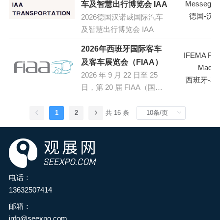
业务联系的平台。展品范
隆坡国际贸易展览中心
Messegel
车及智慧出行博览会 IAA
的汽车行业发展与合作。
围涵盖汽车零部件、电子
（MITEC）举办。该展会
德国-汉
2026德国汉诺威国际汽车
及系统、附件及改装、诊
致力于在东南亚地区打造
及智慧出行博览会 IAA
断及维修 / 车身及喷漆、轮
一个不可或缺的进出口平
2026年西班牙国际客车
胎及轮毂等多个领域。展
台。泰国已被誉为亚洲
IFEMA Feri
及客车展览会（FIAA）
会同期还将举办多场行业
的“水疗之都”，而泳池市场
Madrid
峰会、技术论坛和研讨
2026 年 9 月 22 日至 25
正在迅速扩张。
西班牙-马
会，聚焦汽车行业的最新
日，第 20 届 FIAA（国际
趋势和发展机遇。
巴士和客车贸易展览会）
将在西班牙马德里的
1
2
共 16 条
IFEMA 展览中心举行。这
是西班牙和葡萄牙地区领
先的巴士行业展览会，展
示新巴士和客车，包括电
动巴士、氢燃料电池巴
电话：
士、混合动力车等可持续
13632507414
发展的前沿技术，以及巴
邮箱：
士车身、乘客信息系统、
info@seexpo.com