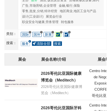
全部
服务
酒店,饭店及饮食业
店铺装修及设备,陈列
广告,市场营销,企业管理
金融,银行,保险
零售,批发,分销,特许经营
地区商业,地区工业与产品
设计(工业设计)
展览会行业
职业安全与健康,劳务管理
转包服务
?
?
?
?
?
类别：
国际
国补
新展
搜索：
服务
清除全部
搜索
展会
展会名称/介绍
展会地
Centro Intern
2026哥伦比亚国际健康
de Negoci
博览会（Meditech）
Exposicio
2026哥伦比亚国际健康博
CORFER
览会（Meditech）
哥伦比亚-
Centro Intern
2026哥伦比亚国际牙科