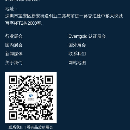
座椅系统、无障碍技术、
安全系统、减排技术和维
地址：
护修理服务等。展会期间
深圳市宝安区新安街道创业二路与前进一路交汇处中粮大悦城
将举办技术会议、研讨会
写字楼T2栋2009室.
和产品演示活动，为专业
行业展会
Eventgold 认证展会
人士提供知识交流和业务
拓展的机会，并将颁发“年
国内展会
国外展会
度小型巴士”等重要奖项，
新闻媒体
联系我们
是欧洲第二大贸易展览
关于我们
网站地图
会，为行业提供了一个全
面了解市场动态、接触最
新技术和建立商业联系的
绝佳机会。
联系我们 | 看有品质的展会