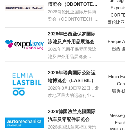
de Negoci
博览会（ODONTOTECH
Exposicio
2026哥伦比亚国际牙科博
in Meditech）
CORFER
览会（ODONTOTECH in
哥伦比亚-
Meditech）
2026年巴西圣保罗国际
Parque An
泳池及户外用品展览会
巴西-圣
2026年巴西圣保罗国际泳
(EXPOLAZER &
池及户外用品展览会
OUTDOOR LIVING)
(EXPOLAZER &
OUTDOOR LIVING 2026)
2026年瑞典国际公路运
Elmia Exhib
将于2026年8月11日至26日
输博览会（LASTBIL）
Centre
在巴西圣保罗Parque
2026年8月19日至22日，北
瑞典-延
Anhembi举办。作为拉丁美
欧地区最大的运输行业展
洲最重要的国际泳池、水
会——LASTBIL（国际道路
疗、休闲及健康展览会，
运输贸易展）将在瑞典荣
2026德国法兰克福国际
该展会每两年举办一次，
Messegel
恩宾厄市的ELMIA展览中
汽车及零配件展览会
是泳池、水疗、户外装饰
Frankfur
心隆重举行。作为北欧地
2026德国法兰克福国际汽
和健康行业的主要聚集
德国-法兰