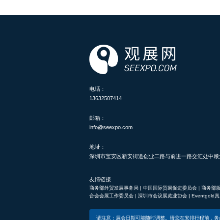
电话：
13632507414
邮箱：
info@seexpo.com
地址：
深圳市宝安区新安街道创业二路与前进一路交汇处中粮大悦
友情链接
商务部外贸发展事务局
|
中国国际贸易促进委员会
|
商务部
合会会展工作委员会
|
深圳市会议展览业协会
|
Eventgol
请注意：展会日期可能随时调整。请您在安排行程前，务