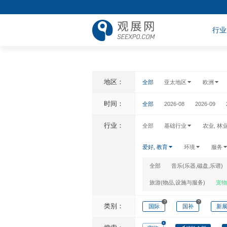
行业
地区：
全部
亚太地区
欧洲
时间：
全部
2026-08
2026-09
行业：
全部
基础行业
农业, 林
爱好, 教育
环境
服务
全部
音乐(乐器,磁盘,乐谱)
旅游(物品,设施与服务)
宠物
?
?
类别：
国际
国补
新