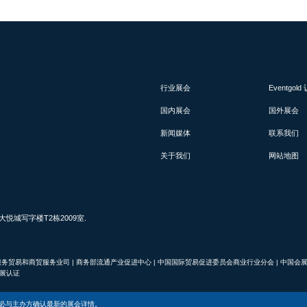
行业展会
Eventgol
国内展会
国外展会
新闻媒体
联系我们
关于我们
网站地图
城写字楼T2栋2009室.
服务贸易和商贸服务业司
|
商务部流通产业促进中心
|
中国国际贸易促进委员会商业行业分会
|
中国会
d真展认证
必与主办方确认最新的展会详情。