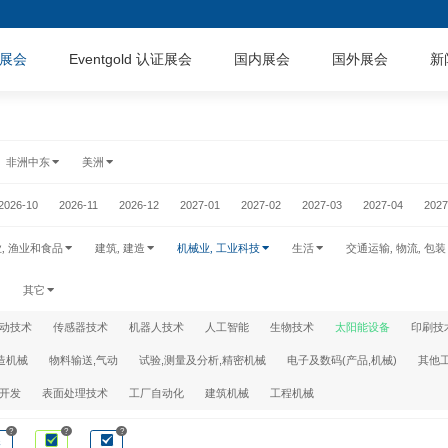
展会
Eventgold 认证展会
国内展会
国外展会
新
非洲中东
美洲
2026-10
2026-11
2026-12
2027-01
2027-02
2027-03
2027-04
2027
业, 渔业和食品
建筑, 建造
机械业, 工业科技
生活
交通运输, 物流, 包装
其它
动技术
传感器技术
机器人技术
人工智能
生物技术
太阳能设备
印刷技
造机械
物料输送,气动
试验,测量及分析,精密机械
电子及数码(产品,机械)
其他
及开发
表面处理技术
工厂自动化
建筑机械
工程机械
?
?
?
展