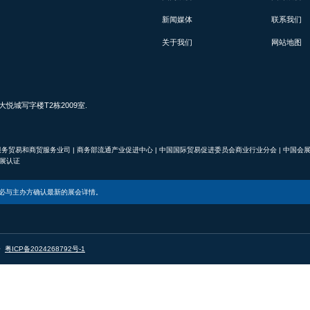
新闻媒体
联系我们
关于我们
网站地图
城写字楼T2栋2009室.
服务贸易和商贸服务业司
|
商务部流通产业促进中心
|
中国国际贸易促进委员会商业行业分会
|
中国会
d真展认证
必与主办方确认最新的展会详情。
展会
粤ICP备2024268792号-1