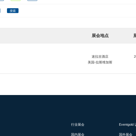
搜索
展会地点
迷拉吉酒店
2
美国-拉斯维加斯
行业展会
Eventgol
国内展会
国外展会