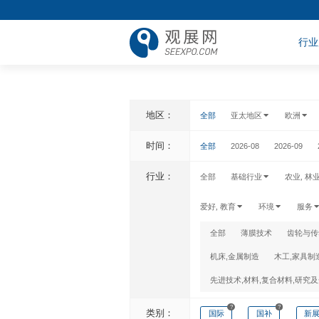
行业
地区：
全部
亚太地区
欧洲
时间：
全部
2026-08
2026-09
行业：
全部
基础行业
农业, 林
爱好, 教育
环境
服务
全部
薄膜技术
齿轮与传
机床,金属制造
木工,家具制
先进技术,材料,复合材料,研究
?
?
类别：
国际
国补
新