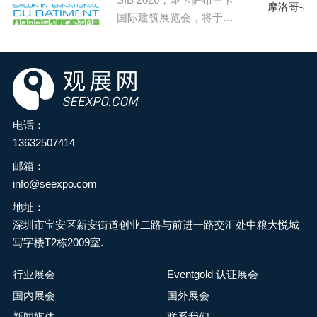
摩洛哥-杰
国际建筑展览会，将于
2026年11月25日至29日在
摩洛哥杰迪代穆罕默德六
世展览馆举办。SIB自1986
年创办以来，已成为建
筑、施工、城市规划、装
饰装修、房地产等领域的
电话：
重要展会，吸引了众多国
13632507414
内外专业人士和企业参
邮箱：
展，是行业交流合作、展
info@seexpo.com
示创新成果的重要平台。
地址：
深圳市宝安区新安街道创业二路与前进一路交汇处中粮大悦城
写字楼T2栋2009室.
行业展会
Eventgold 认证展会
国内展会
国外展会
新闻媒体
联系我们