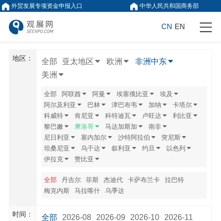
外贸发展专项资金申报入口
中华人民共和国商务部
CN
EN
地区：
全部
亚太地区
欧洲
非洲中东
美洲
全部
阿联酋
阿曼
埃塞俄比亚
埃及
阿尔及利亚
巴林
津巴布韦
加纳
卡塔尔
科威特
肯尼亚
科特迪瓦
卢旺达
利比亚
黎巴嫩
摩洛哥
马达加斯加
南非
尼日利亚
塞内加尔
沙特阿拉伯
突尼斯
坦桑尼亚
乌干达
叙利亚
约旦
以色列
伊拉克
赞比亚
全部
丹吉尔
菲斯
杰迪代
卡萨布兰卡
拉巴特
梅克内斯
马拉喀什
乌季达
时间：
全部
2026-08
2026-09
2026-10
2026-11