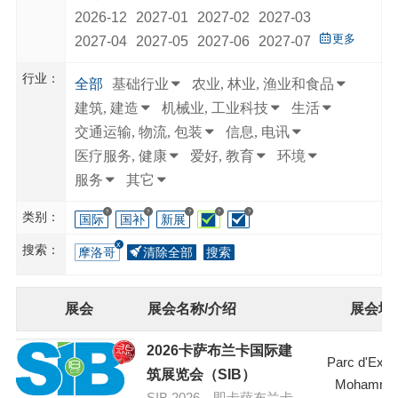
2026-12
2027-01
2027-02
2027-03
更多
2027-04
2027-05
2027-06
2027-07
行业：
全部
基础行业
农业, 林业, 渔业和食品
建筑, 建造
机械业, 工业科技
生活
交通运输, 物流, 包装
信息, 电讯
医疗服务, 健康
爱好, 教育
环境
服务
其它
?
?
?
?
?
类别：
国际
国补
新展
搜索：
摩洛哥
清除全部
搜索
展会
展会名称/介绍
展会地
2026卡萨布兰卡国际建
Parc d'Expo
筑展览会（SIB）
Mohammed
SIB 2026，即卡萨布兰卡