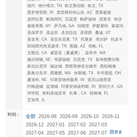
纽约
纳什维尔, TN
欧文斯伯勒
欧文, TX
普罗维登斯, RI
普雷斯科特山谷, AZ
普莱森顿
皮阿拉普
帕洛阿托
匹茲堡
帕萨迪纳
琼莱克
秋莎
索格蒂斯, NY
萨凡纳, GA
绍姆堡
萨默塞特
索诺玛
圣保罗市
圣达菲
圣克拉拉
圣荷西
桑迪, UT
圣迭哥, CA
圣安东尼奥, TX
托莱多
塔尔萨
托皮卡
田纳西州杰克逊市, TN
图森, AZ
坦帕, FL
文图拉, CA
威雷亚（夏威夷）
温哥华, WA
威尔明顿, NC
韦瑟福德
沃思堡, TX
新布朗费尔斯
新伯尔尼市
锡达城
西斯普林菲尔德市
西棕榈滩
新奥尔良市
西雅图, WA
休斯顿, TX
辛辛那提, OH
夏洛特, NC
印第安纳州曼希, IN
亚历山德里亚
约翰逊城
盐湖城
印第安纳波利斯, IN
亚特兰大, GA
州学院
智利圣地亚哥
长滩，CA
棕榈滩, FL
芝加哥, IL
时间：
全部
2026-08
2026-09
2026-10
2026-11
2026-12
2027-01
2027-02
2027-03
更多
2027-04
2027-05
2027-06
2027-07