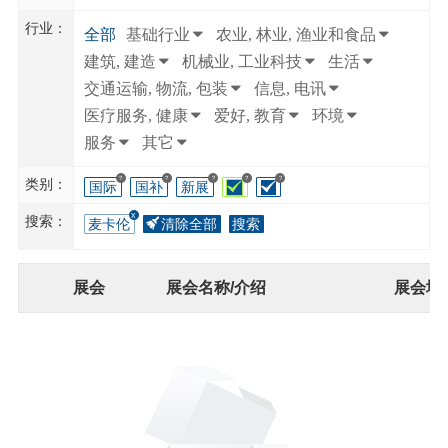
行业：
全部
基础行业
农业, 林业, 渔业和食品
建筑, 建造
机械业, 工业科技
生活
交通运输, 物流, 包装
信息, 电讯
医疗服务, 健康
爱好, 教育
环境
服务
其它
?
?
?
?
?
类别：
国际
国补
新展
搜索：
麦卡伦
清除全部
搜索
展会
展会名称/介绍
展会地