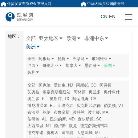
外贸发展专项资金申报入口
中华人民共和国商务部
CN
EN
地区：
全部
亚太地区
欧洲
非洲中东
美洲
全部
阿根廷
秘鲁
巴拿马
玻利维亚
巴西
哥伦比亚
加拿大
墨西哥
美国
智利
全部
阿克伦
爱迪生, NJ
阿斯彭, CO
阿灵顿
艾奥拉
埃塞克斯枢纽站
阿林顿
奥兰多
奥什科什
奥兰多, FL
奥斯汀, TX
阿纳海姆, CA
博尼塔温泉, FL
比洛克西
贝克斯菲尔德
伯灵顿, VT
布法罗
鲍伊
布鲁金斯
波特兰
波士顿, MA
伯明翰, AL
巴尔的摩, MD
查尔斯顿, SC
大西洋城, NJ
德卢斯
狄龙
德克萨斯州韦科
德克莱诺
得梅因
迪凯特
大急流城, MI