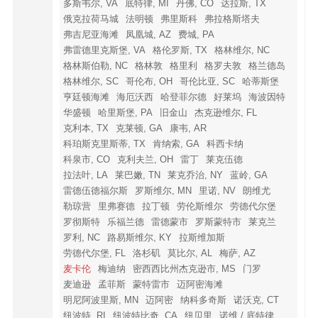
多斯韦尔, VA
底特律, MI
丹佛, CO
达拉斯, TX
俄克拉荷马城
法明顿
弗里斯科
弗拉格斯塔夫
弗吉尼亚海滩
凤凰城, AZ
费城, PA
弗雷德里克斯堡, VA
格伦罗斯, TX
格林维尔, NC
格林斯伯勒, NC
格林敦
格里利
格罗夫敦
格兰德岛
格林维尔, SC
哥伦布, OH
哥伦比亚, SC
哈蒂斯堡
亨廷顿海滩
海厄沃西
哈登菲尔德
好莱坞
海波因特
华盛顿
哈里斯堡, PA
旧金山
杰克逊维尔, FL
克利本, TX
克莱顿, GA
康韦, AR
科珀斯克里斯蒂, TX
肯纳索, GA
科西卡纳
科泉市, CO
克利夫兰, OH
雷丁
莱克伍德
拉法叶, LA
莱巴嫩, TN
莱克乔治, NY
蓝岭, GA
雷德伍德福尔斯
罗斯维尔, MN
里诺, NV
朗维尤
勒琼营
里弗赛德
拉丁顿
劳伦斯维尔
劳德代尔堡
罗彻斯特
乐福兰德
雷德蒙市
罗斯蒙特市
莱克兰
罗利, NC
路易斯维尔, KY
拉斯维加斯
劳德代尔堡, FL
洛杉矶
莫比尔, AL
梅萨, AZ
麦卡伦
梅迪纳
密西西比州杰克逊市, MS
门罗
麦迪逊
孟菲斯
蒙特雷市
迈阿密海滩
明尼阿波里斯, MN
迈阿密
纳科多奇斯
诺沃克, CT
纽波特, RI
纽波特比奇, CA
纽贝里
诺维 / 底特律