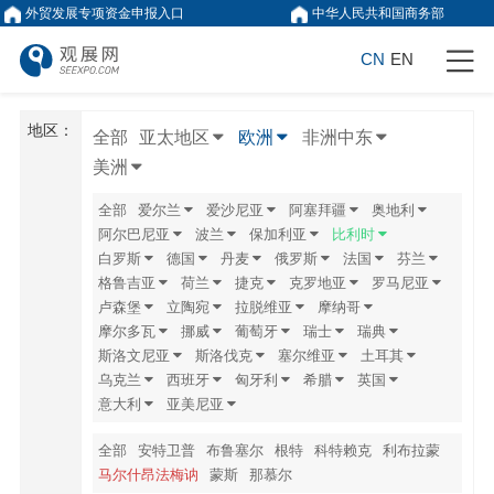
外贸发展专项资金申报入口
中华人民共和国商务部
CN
EN
地区：
全部
亚太地区
欧洲
非洲中东
美洲
全部
爱尔兰
爱沙尼亚
阿塞拜疆
奥地利
阿尔巴尼亚
波兰
保加利亚
比利时
白罗斯
德国
丹麦
俄罗斯
法国
芬兰
格鲁吉亚
荷兰
捷克
克罗地亚
罗马尼亚
卢森堡
立陶宛
拉脱维亚
摩纳哥
摩尔多瓦
挪威
葡萄牙
瑞士
瑞典
斯洛文尼亚
斯洛伐克
塞尔维亚
土耳其
乌克兰
西班牙
匈牙利
希腊
英国
意大利
亚美尼亚
全部
安特卫普
布鲁塞尔
根特
科特赖克
利布拉蒙
马尔什昂法梅讷
蒙斯
那慕尔