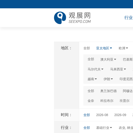
行业
地区：
全部
亚太地区
欧洲
全部
澳大利亚
巴基斯
马尔代夫
马来西亚
越南
伊朗
印度尼西
全部
奥兰加巴德
阿穆达
金奈
科拉布尔
坎普尔
时间：
全部
2026-08
2026-09
行业：
全部
基础行业
农业, 林