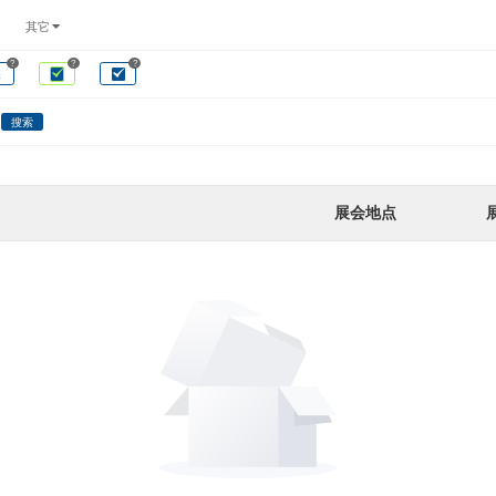
其它
?
?
?
展
搜索
展会地点