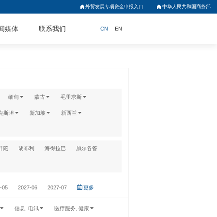
外贸发展专项资金申报入口
中华人民共和国商务部
闻媒体
联系我们
CN
EN
缅甸
蒙古
毛里求斯
克斯坦
新加坡
新西兰
拜陀
胡布利
海得拉巴
加尔各答
-05
2027-06
2027-07
更多
信息, 电讯
医疗服务, 健康