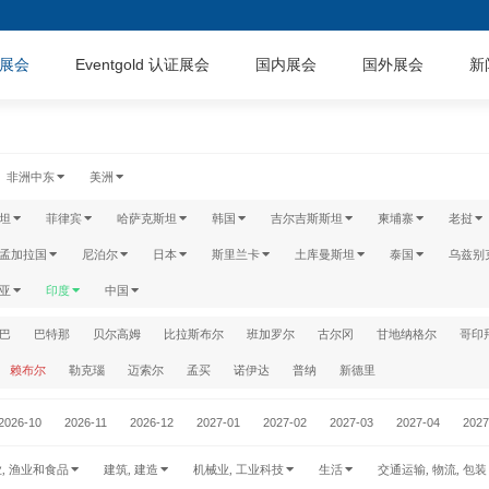
展会
Eventgold 认证展会
国内展会
国外展会
新
非洲中东
美洲
坦
菲律宾
哈萨克斯坦
韩国
吉尔吉斯斯坦
柬埔寨
老挝
孟加拉国
尼泊尔
日本
斯里兰卡
土库曼斯坦
泰国
乌兹别
亚
印度
中国
巴
巴特那
贝尔高姆
比拉斯布尔
班加罗尔
古尔冈
甘地纳格尔
哥印
赖布尔
勒克瑙
迈索尔
孟买
诺伊达
普纳
新德里
2026-10
2026-11
2026-12
2027-01
2027-02
2027-03
2027-04
2027
业, 渔业和食品
建筑, 建造
机械业, 工业科技
生活
交通运输, 物流, 包装