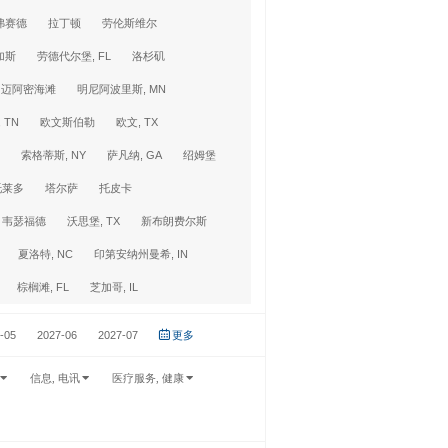
弗赛德
拉丁顿
劳伦斯维尔
加斯
劳德代尔堡, FL
洛杉矶
迈阿密海滩
明尼阿波里斯, MN
 TN
欧文斯伯勒
欧文, TX
索格蒂斯, NY
萨凡纳, GA
绍姆堡
托莱多
塔尔萨
托皮卡
韦瑟福德
沃思堡, TX
新布朗费尔斯
夏洛特, NC
印第安纳州曼希, IN
棕榈滩, FL
芝加哥, IL
-05
2027-06
2027-07
更多
信息, 电讯
医疗服务, 健康