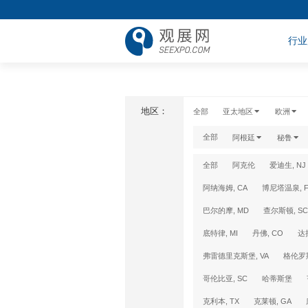
行业
地区：
全部
亚太地区
欧洲
全部
阿根廷
秘鲁
全部
阿克伦
爱迪生, NJ
阿纳海姆, CA
博尼塔温泉, F
巴尔的摩, MD
查尔斯顿, SC
底特律, MI
丹佛, CO
达
弗雷德里克斯堡, VA
格伦罗斯
哥伦比亚, SC
哈蒂斯堡
克利本, TX
克莱顿, GA