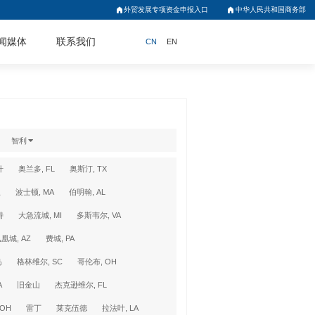
外贸发展专项资金申报入口
中华人民共和国商务部
闻媒体
联系我们
CN
EN
智利
什
奥兰多, FL
奥斯汀, TX
兰
波士顿, MA
伯明翰, AL
特
大急流城, MI
多斯韦尔, VA
凰城, AZ
费城, PA
岛
格林维尔, SC
哥伦布, OH
A
旧金山
杰克逊维尔, FL
OH
雷丁
莱克伍德
拉法叶, LA