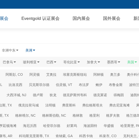
展会
Eventgold 认证展会
国内展会
国外展会
新
非洲中东
美洲
巴拿马
玻利维亚
巴西
哥伦比亚
加拿大
墨西哥
美国
阿斯彭, CO
阿灵顿
艾奥拉
埃塞克斯枢纽站
阿林顿
奥兰多
奥什科
L
比洛克西
贝克斯菲尔德
伯灵顿, VT
布法罗
鲍伊
布鲁金斯
波特
大西洋城, NJ
德卢斯
狄龙
德克萨斯州韦科
德克莱诺
得梅因
迪凯
拉斯, TX
俄克拉荷马城
法明顿
弗里斯科
弗拉格斯塔夫
弗吉尼亚海滩
凤
, TX
格林维尔, NC
格林斯伯勒, NC
格林敦
格里利
格罗夫敦
格兰德
亨廷顿海滩
海厄沃西
哈登菲尔德
好莱坞
海波因特
华盛顿
哈里斯堡, P
康韦, AR
科珀斯克里斯蒂, TX
肯纳索, GA
科西卡纳
科泉市, CO
克利夫兰, 