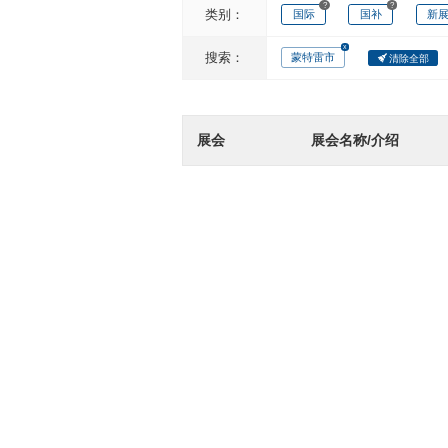
?
?
类别：
国际
国补
新
搜索：
蒙特雷市
清除全部
展会
展会名称/介绍