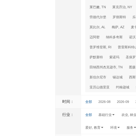
莱巴嫩, TN
莱克乔治, NY
劳德代尔堡
罗彻斯特
乐
莫比尔, AL
梅萨, AZ
麦
迈阿密
纳科多奇斯
诺沃
普罗维登斯, RI
普雷斯科特山
萨默塞特
索诺玛
圣保罗
田纳西州杰克逊市, TN
图森,
新伯尔尼市
锡达城
西斯
亚历山德里亚
约翰逊城
时间：
全部
2026-08
2026-09
行业：
全部
基础行业
农业, 林
爱好, 教育
环境
服务