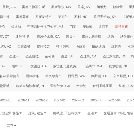
蓝岭, GA
雷德伍德福尔斯
罗斯维尔, MN
里诺, NV
朗维尤
勒琼营
里
福兰德
雷德蒙市
罗斯蒙特市
莱克兰
罗利, NC
路易斯维尔, KY
拉斯维
卡伦
梅迪纳
密西西比州杰克逊市, MS
门罗
麦迪逊
孟菲斯
蒙特雷市
克, CT
纽波特, RI
纽波特比奇, CA
纽贝里
诺维 / 底特律
纽约
纳什维尔,
谷, AZ
普莱森顿
皮阿拉普
帕洛阿托
匹茲堡
帕萨迪纳
琼莱克
秋莎
市
圣达菲
圣克拉拉
圣荷西
桑迪, UT
圣迭哥, CA
圣安东尼奥, TX
 AZ
坦帕, FL
文图拉, CA
威雷亚（夏威夷）
温哥华, WA
威尔明顿, NC
普林菲尔德市
西棕榈滩
新奥尔良市
西雅图, WA
休斯顿, TX
辛辛那提, OH
盐湖城
印第安纳波利斯, IN
亚特兰大, GA
州学院
智利圣地亚哥
长滩，CA
2026-10
2026-11
2026-12
2027-01
2027-02
2027-03
2027-04
2027
业, 渔业和食品
建筑, 建造
机械业, 工业科技
生活
交通运输, 物流, 包装
其它