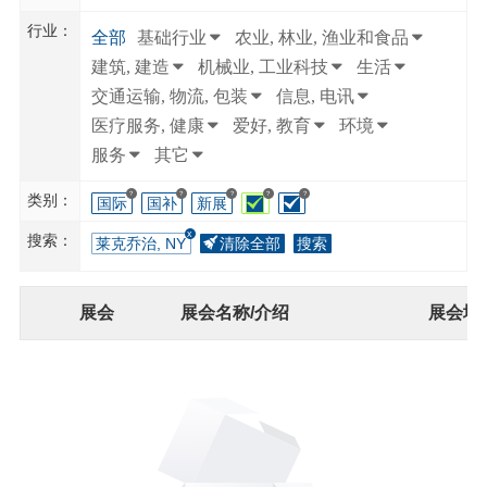
行业：
全部
基础行业
农业, 林业, 渔业和食品
建筑, 建造
机械业, 工业科技
生活
交通运输, 物流, 包装
信息, 电讯
医疗服务, 健康
爱好, 教育
环境
服务
其它
?
?
?
?
?
类别：
国际
国补
新展
搜索：
莱克乔治, NY
清除全部
搜索
展会
展会名称/介绍
展会地