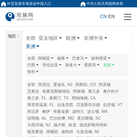
外贸发展专项资金申报入口
中华人民共和国商务部
CN
EN
地区：
全部
亚太地区
欧洲
非洲中东
美洲
全部
阿根廷
秘鲁
巴拿马
玻利维亚
巴西
哥伦比亚
加拿大
墨西哥
美国
智利
全部
阿克伦
爱迪生, NJ
阿斯彭, CO
阿灵顿
艾奥拉
埃塞克斯枢纽站
阿林顿
奥兰多
奥什科什
奥兰多, FL
奥斯汀, TX
阿纳海姆, CA
博尼塔温泉, FL
比洛克西
贝克斯菲尔德
伯灵顿, VT
布法罗
鲍伊
布鲁金斯
波特兰
波士顿, MA
伯明翰, AL
巴尔的摩, MD
查尔斯顿, SC
大西洋城, NJ
德卢斯
狄龙
德克萨斯州韦科
德克莱诺
得梅因
迪凯特
大急流城, MI