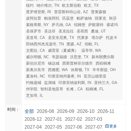
纽约
纳什维尔, TN
欧文斯伯勒
欧文, TX
普罗维登斯, RI
普雷斯科特山谷, AZ
普莱森顿
皮阿拉普
帕洛阿托
匹茲堡
帕萨迪纳
琼莱克
秋莎
索格蒂斯, NY
萨凡纳, GA
绍姆堡
萨默塞特
索诺玛
圣保罗市
圣达菲
圣克拉拉
圣荷西
桑迪, UT
圣迭哥, CA
圣安东尼奥, TX
托莱多
塔尔萨
托皮卡
田纳西州杰克逊市, TN
图森, AZ
坦帕, FL
文图拉, CA
威雷亚（夏威夷）
温哥华, WA
威尔明顿, NC
韦瑟福德
沃思堡, TX
新布朗费尔斯
新伯尔尼市
锡达城
西斯普林菲尔德市
西棕榈滩
新奥尔良市
西雅图, WA
休斯顿, TX
辛辛那提, OH
夏洛特, NC
印第安纳州曼希, IN
亚历山德里亚
约翰逊城
盐湖城
印第安纳波利斯, IN
亚特兰大, GA
州学院
智利圣地亚哥
长滩，CA
棕榈滩, FL
芝加哥, IL
时间：
全部
2026-08
2026-09
2026-10
2026-11
2026-12
2027-01
2027-02
2027-03
更多
2027-04
2027-05
2027-06
2027-07