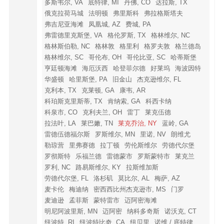
多斯韦尔, VA
底特律, MI
丹佛, CO
达拉斯, TX
俄克拉荷马城
法明顿
弗里斯科
弗拉格斯塔夫
弗吉尼亚海滩
凤凰城, AZ
费城, PA
弗雷德里克斯堡, VA
格伦罗斯, TX
格林维尔, NC
格林斯伯勒, NC
格林敦
格里利
格罗夫敦
格兰德岛
格林维尔, SC
哥伦布, OH
哥伦比亚, SC
哈蒂斯堡
亨廷顿海滩
海厄沃西
哈登菲尔德
好莱坞
海波因特
华盛顿
哈里斯堡, PA
旧金山
杰克逊维尔, FL
克利本, TX
克莱顿, GA
康韦, AR
科珀斯克里斯蒂, TX
肯纳索, GA
科西卡纳
科泉市, CO
克利夫兰, OH
雷丁
莱克伍德
拉法叶, LA
莱巴嫩, TN
莱克乔治, NY
蓝岭, GA
雷德伍德福尔斯
罗斯维尔, MN
里诺, NV
朗维尤
勒琼营
里弗赛德
拉丁顿
劳伦斯维尔
劳德代尔堡
罗彻斯特
乐福兰德
雷德蒙市
罗斯蒙特市
莱克兰
罗利, NC
路易斯维尔, KY
拉斯维加斯
劳德代尔堡, FL
洛杉矶
莫比尔, AL
梅萨, AZ
麦卡伦
梅迪纳
密西西比州杰克逊市, MS
门罗
麦迪逊
孟菲斯
蒙特雷市
迈阿密海滩
明尼阿波里斯, MN
迈阿密
纳科多奇斯
诺沃克, CT
纽波特, RI
纽波特比奇, CA
纽贝里
诺维 / 底特律