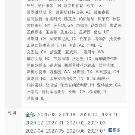
纽约
纳什维尔, TN
欧文斯伯勒
欧文, TX
普罗维登斯, RI
普雷斯科特山谷, AZ
普莱森顿
皮阿拉普
帕洛阿托
匹茲堡
帕萨迪纳
琼莱克
秋莎
索格蒂斯, NY
萨凡纳, GA
绍姆堡
萨默塞特
索诺玛
圣保罗市
圣达菲
圣克拉拉
圣荷西
桑迪, UT
圣迭哥, CA
圣安东尼奥, TX
托莱多
塔尔萨
托皮卡
田纳西州杰克逊市, TN
图森, AZ
坦帕, FL
文图拉, CA
威雷亚（夏威夷）
温哥华, WA
威尔明顿, NC
韦瑟福德
沃思堡, TX
新布朗费尔斯
新伯尔尼市
锡达城
西斯普林菲尔德市
西棕榈滩
新奥尔良市
西雅图, WA
休斯顿, TX
辛辛那提, OH
夏洛特, NC
印第安纳州曼希, IN
亚历山德里亚
约翰逊城
盐湖城
印第安纳波利斯, IN
亚特兰大, GA
州学院
智利圣地亚哥
长滩，CA
棕榈滩, FL
芝加哥, IL
时间：
全部
2026-08
2026-09
2026-10
2026-11
2026-12
2027-01
2027-02
2027-03
更多
2027-04
2027-05
2027-06
2027-07