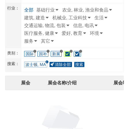
行业：
全部
基础行业
农业, 林业, 渔业和食品
建筑, 建造
机械业, 工业科技
生活
交通运输, 物流, 包装
信息, 电讯
医疗服务, 健康
爱好, 教育
环境
服务
其它
?
?
?
?
?
类别：
国际
国补
新展
搜索：
波士顿, MA
清除全部
搜索
展会
展会名称/介绍
展会地