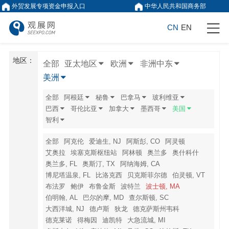
外贸发展专项资金申报入口
中华人民共和国商务部
CN
EN
地区：
全部
亚太地区
欧洲
非洲中东
美洲
全部
阿根廷
秘鲁
巴拿马
玻利维亚
巴西
哥伦比亚
加拿大
墨西哥
美国
智利
全部
阿克伦
爱迪生, NJ
阿斯彭, CO
阿灵顿
艾奥拉
埃塞克斯枢纽站
阿林顿
奥兰多
奥什科什
奥兰多, FL
奥斯汀, TX
阿纳海姆, CA
博尼塔温泉, FL
比洛克西
贝克斯菲尔德
伯灵顿, VT
布法罗
鲍伊
布鲁金斯
波特兰
波士顿, MA
伯明翰, AL
巴尔的摩, MD
查尔斯顿, SC
大西洋城, NJ
德卢斯
狄龙
德克萨斯州韦科
德克莱诺
得梅因
迪凯特
大急流城, MI