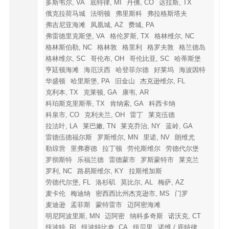
多斯韦尔, VA
底特律, MI
丹佛, CO
达拉斯, TX
俄克拉荷马城
法明顿
弗里斯科
弗拉格斯塔夫
弗吉尼亚海滩
凤凰城, AZ
费城, PA
弗雷德里克斯堡, VA
格伦罗斯, TX
格林维尔, NC
格林斯伯勒, NC
格林敦
格里利
格罗夫敦
格兰德岛
格林维尔, SC
哥伦布, OH
哥伦比亚, SC
哈蒂斯堡
亨廷顿海滩
海厄沃西
哈登菲尔德
好莱坞
海波因特
华盛顿
哈里斯堡, PA
旧金山
杰克逊维尔, FL
克利本, TX
克莱顿, GA
康韦, AR
科珀斯克里斯蒂, TX
肯纳索, GA
科西卡纳
科泉市, CO
克利夫兰, OH
雷丁
莱克伍德
拉法叶, LA
莱巴嫩, TN
莱克乔治, NY
蓝岭, GA
雷德伍德福尔斯
罗斯维尔, MN
里诺, NV
朗维尤
勒琼营
里弗赛德
拉丁顿
劳伦斯维尔
劳德代尔堡
罗彻斯特
乐福兰德
雷德蒙市
罗斯蒙特市
莱克兰
罗利, NC
路易斯维尔, KY
拉斯维加斯
劳德代尔堡, FL
洛杉矶
莫比尔, AL
梅萨, AZ
麦卡伦
梅迪纳
密西西比州杰克逊市, MS
门罗
麦迪逊
孟菲斯
蒙特雷市
迈阿密海滩
明尼阿波里斯, MN
迈阿密
纳科多奇斯
诺沃克, CT
纽波特, RI
纽波特比奇, CA
纽贝里
诺维 / 底特律