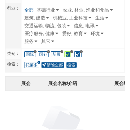
行业：
全部
基础行业
农业, 林业, 渔业和食品
建筑, 建造
机械业, 工业科技
生活
交通运输, 物流, 包装
信息, 电讯
医疗服务, 健康
爱好, 教育
环境
服务
其它
?
?
?
?
?
类别：
国际
国补
新展
搜索：
托莱多
清除全部
搜索
展会
展会名称/介绍
展会地