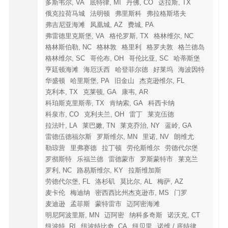
多斯韦尔, VA
底特律, MI
丹佛, CO
达拉斯, TX
俄克拉荷马城
法明顿
弗里斯科
弗拉格斯塔夫
弗吉尼亚海滩
凤凰城, AZ
费城, PA
弗雷德里克斯堡, VA
格伦罗斯, TX
格林维尔, NC
格林斯伯勒, NC
格林敦
格里利
格罗夫敦
格兰德岛
格林维尔, SC
哥伦布, OH
哥伦比亚, SC
哈蒂斯堡
亨廷顿海滩
海厄沃西
哈登菲尔德
好莱坞
海波因特
华盛顿
哈里斯堡, PA
旧金山
杰克逊维尔, FL
克利本, TX
克莱顿, GA
康韦, AR
科珀斯克里斯蒂, TX
肯纳索, GA
科西卡纳
科泉市, CO
克利夫兰, OH
雷丁
莱克伍德
拉法叶, LA
莱巴嫩, TN
莱克乔治, NY
蓝岭, GA
雷德伍德福尔斯
罗斯维尔, MN
里诺, NV
朗维尤
勒琼营
里弗赛德
拉丁顿
劳伦斯维尔
劳德代尔堡
罗彻斯特
乐福兰德
雷德蒙市
罗斯蒙特市
莱克兰
罗利, NC
路易斯维尔, KY
拉斯维加斯
劳德代尔堡, FL
洛杉矶
莫比尔, AL
梅萨, AZ
麦卡伦
梅迪纳
密西西比州杰克逊市, MS
门罗
麦迪逊
孟菲斯
蒙特雷市
迈阿密海滩
明尼阿波里斯, MN
迈阿密
纳科多奇斯
诺沃克, CT
纽波特, RI
纽波特比奇, CA
纽贝里
诺维 / 底特律