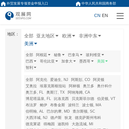
外贸发展专项资金申报入口
中华人民共和国商务部
CN
EN
地区：
全部
亚太地区
欧洲
非洲中东
美洲
全部
阿根廷
秘鲁
巴拿马
玻利维亚
巴西
哥伦比亚
加拿大
墨西哥
美国
智利
全部
阿克伦
爱迪生, NJ
阿斯彭, CO
阿灵顿
艾奥拉
埃塞克斯枢纽站
阿林顿
奥兰多
奥什科什
奥兰多, FL
奥斯汀, TX
阿纳海姆, CA
博尼塔温泉, FL
比洛克西
贝克斯菲尔德
伯灵顿, VT
布法罗
鲍伊
布鲁金斯
波特兰
波士顿, MA
伯明翰, AL
巴尔的摩, MD
查尔斯顿, SC
大西洋城, NJ
德卢斯
狄龙
德克萨斯州韦科
德克莱诺
得梅因
迪凯特
大急流城, MI