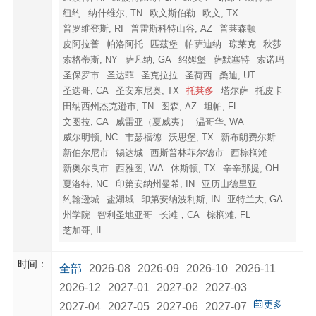
纽约
纳什维尔, TN
欧文斯伯勒
欧文, TX
普罗维登斯, RI
普雷斯科特山谷, AZ
普莱森顿
皮阿拉普
帕洛阿托
匹茲堡
帕萨迪纳
琼莱克
秋莎
索格蒂斯, NY
萨凡纳, GA
绍姆堡
萨默塞特
索诺玛
圣保罗市
圣达菲
圣克拉拉
圣荷西
桑迪, UT
圣迭哥, CA
圣安东尼奥, TX
托莱多
塔尔萨
托皮卡
田纳西州杰克逊市, TN
图森, AZ
坦帕, FL
文图拉, CA
威雷亚（夏威夷）
温哥华, WA
威尔明顿, NC
韦瑟福德
沃思堡, TX
新布朗费尔斯
新伯尔尼市
锡达城
西斯普林菲尔德市
西棕榈滩
新奥尔良市
西雅图, WA
休斯顿, TX
辛辛那提, OH
夏洛特, NC
印第安纳州曼希, IN
亚历山德里亚
约翰逊城
盐湖城
印第安纳波利斯, IN
亚特兰大, GA
州学院
智利圣地亚哥
长滩，CA
棕榈滩, FL
芝加哥, IL
时间：
全部
2026-08
2026-09
2026-10
2026-11
2026-12
2027-01
2027-02
2027-03
更多
2027-04
2027-05
2027-06
2027-07