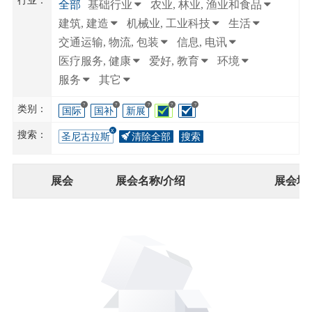
行业：
全部
基础行业
农业, 林业, 渔业和食品
建筑, 建造
机械业, 工业科技
生活
交通运输, 物流, 包装
信息, 电讯
医疗服务, 健康
爱好, 教育
环境
服务
其它
?
?
?
?
?
类别：
国际
国补
新展
搜索：
圣尼古拉斯
清除全部
搜索
展会
展会名称/介绍
展会地