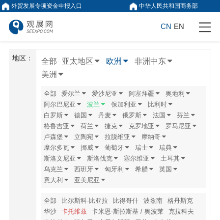
外贸发展专项资金申报入口
中华人民共和国商务部
CN
EN
地区：
全部
亚太地区
欧洲
非洲中东
美洲
全部
爱尔兰
爱沙尼亚
阿塞拜疆
奥地利
阿尔巴尼亚
波兰
保加利亚
比利时
白罗斯
德国
丹麦
俄罗斯
法国
芬兰
格鲁吉亚
荷兰
捷克
克罗地亚
罗马尼亚
卢森堡
立陶宛
拉脱维亚
摩纳哥
摩尔多瓦
挪威
葡萄牙
瑞士
瑞典
斯洛文尼亚
斯洛伐克
塞尔维亚
土耳其
乌克兰
西班牙
匈牙利
希腊
英国
意大利
亚美尼亚
全部
比尔斯科-比亚拉
比得哥什
波兹南
格丹斯克
华沙
卡托维兹
卡米恩-斯拉斯基 / 奥波莱
克拉科夫