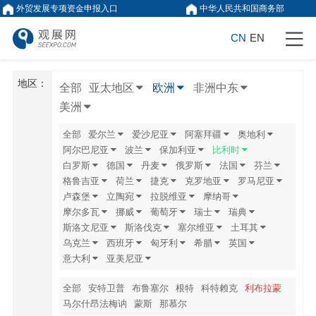
外贸发展专项资金申报入口
中华人民共和国商务部
CN
EN
地区：
全部
亚太地区
欧洲
非洲中东
美洲
全部
爱尔兰
爱沙尼亚
阿塞拜疆
奥地利
阿尔巴尼亚
波兰
保加利亚
比利时
白罗斯
德国
丹麦
俄罗斯
法国
芬兰
格鲁吉亚
荷兰
捷克
克罗地亚
罗马尼亚
卢森堡
立陶宛
拉脱维亚
摩纳哥
摩尔多瓦
挪威
葡萄牙
瑞士
瑞典
斯洛文尼亚
斯洛伐克
塞尔维亚
土耳其
乌克兰
西班牙
匈牙利
希腊
英国
意大利
亚美尼亚
全部
安特卫普
布鲁塞尔
根特
科特赖克
利布拉蒙
马尔什昂法梅讷
蒙斯
那慕尔